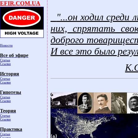
EFIR.COM.UA
"...он ходил среди
них, спрятать сво
доброго товариществ
Новости
И все это было резу
Все об эфире
Статьи
Ссылки
К.
История
Статьи
Ссылки
Гипотезы
Статьи
Ссылки
Теория
Статьи
Ссылки
Практика
Статьи
Ссылки