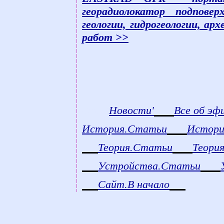
георадиолокатор подпове
геологии, гидрогеологии, ар
работ >>
count
Новости'
Все об эф
История.Статьи
Истори
Теория.Статьи
Теори
Устройства.Статьи
Сайт.В начало