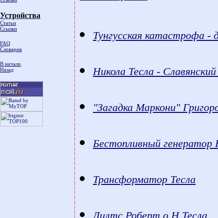
Устройства
Статьи
Ссылки
Тунгусская катастрофа - д
FAQ
Словарик
В начало
Никола Тесла - Славянский
Назад
"Загадка Маркони" Григор
Бестопливный генератор Н
Трансформатор Тесла
Дилтс Роберт о Н.Тесла