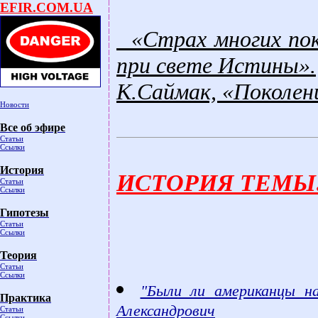
EFIR.COM.UA
«Страх многих пок
при свете Истины».
К.Саймак, «Поколен
Новости
Все об эфире
Статьи
Ссылки
История
ИСТОРИЯ ТЕМЫ:
Статьи
Ссылки
Гипотезы
Статьи
Ссылки
Теория
Статьи
Ссылки
"Были ли американцы на
Практика
Александрович
Статьи
Ссылки