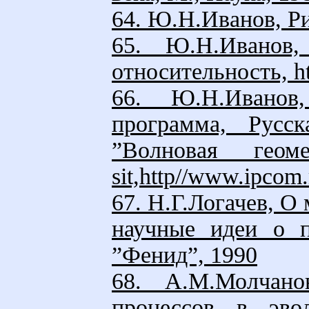
64. Ю.Н.Иванов, Р
65. Ю.Н.Иванов,
относительность, ht
66. Ю.Н.Иванов,
программа, Русск
”Волновая геом
sit,http//www.ipcom.
67. Н.Г.Логачев, О
научные идеи о п
”Фенид”, 1990
68. А.М.Молчано
процессов в эво