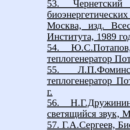
53. Чеpнетский
биоэнеpгетическ
Москва, изд. Все
Инститyта, 1989 го
54. Ю.С.Потапов
теплогенератор Пот
55. Л.П.Фомин
теплогенератор По
г.
56. Н.Г.Дружини
светящийся звук, М
57. Г.А.Сергеев, Б