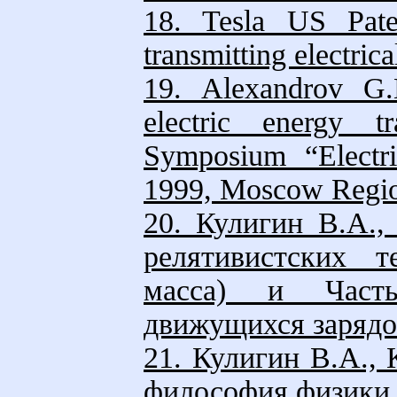
18. Tesla US Pate
transmitting electric
19. Alexandrov G.N
electric energy t
Symposium “Electri
1999, Moscow Region
20. Кулигин В.А.,
релятивистских т
масса) и Часть
движущихся зарядо
21. Кулигин В.А., 
философия физики.