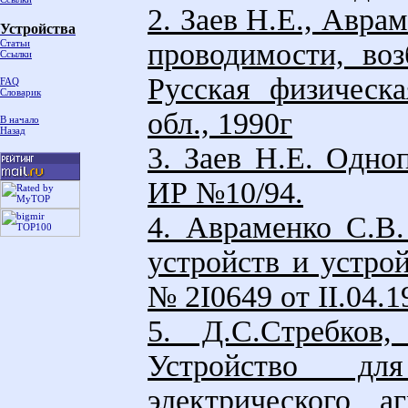
2. Заев Н.Е., Авра
Устройства
Статьи
проводимости, во
Ссылки
Русская физическ
FAQ
Словарик
обл., 1990г
В начало
Назад
3. Заев Н.Е. Одно
ИР №10/94.
4. Авраменко С.В.
устройств и устро
№ 2I0649 от II.04.1
5. Д.С.Стребков
Устройство для
электрического 