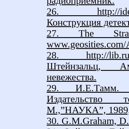
радиоприемник.
26. http://ideyka
Конструкция детек
27. The Stra
www.geosities.com/A
28. http://lib.
Штейнзальц, А
невежества.
29. И.Е.Тамм. 
Издательство те
М.,”НАУКА”, 1989, 
30. G.M.Graham, D.G