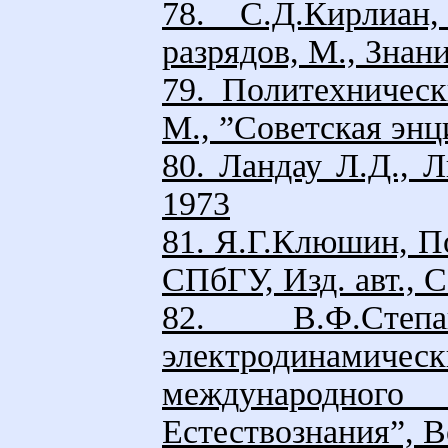
78. С.Д.Кирлиан
разрядов, М., Знани
79. Политехническ
М., ”Советская энц
80. Ландау Л.Д., 
1973
81. Я.Г.Клюшин, П
СПбГУ, Изд. авт., 
82. В.Ф.Степа
электродинам
международно
Естествознания”, В