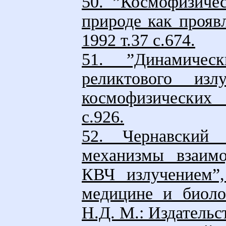
50. ”Космофизиче
природе как прояв
1992 т.37 с.674.
51. ”Динамичес
реликтового из
космофизических 
с.926.
52. Чернавский
механизмы взаимо
КВЧ излучением”
медицине и биоло
Н.Д. М.: Издатель