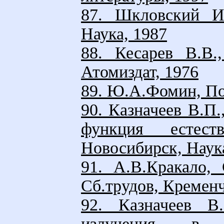
87. Шкловский И.
Наука, 1987
88. Кесарев В.В.
Атомиздат, 1976
89. Ю.А.Фомин, По
90. Казначеев В.П
функция естест
Новосибирск, Наук
91. А.В.Кракало,
Сб.трудов, Кременч
92. Казначеев В
излучения в м