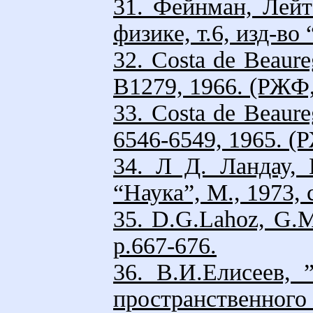
31. Фейнман, Лейт
физике, т.6, изд-во 
32. Costa de Beaureg
B1279, 1966. (РЖФ,
33. Costa de Beaureg
6546-6549, 1965. (
34. Л Д. Ландау,
“Наука”, М., 1973, с
35. D.G.Lahoz, G.M
p.667-676.
36. В.И.Елисеев,
пространственног