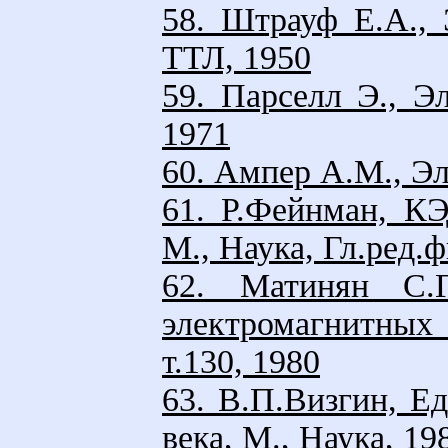
58. Штрауф Е.А., 
ТТЛ, 1950
59. Парселл Э., Э
1971
60. Ампер А.М., Э
61. Р.Фейнман, КЭ
М., Наука, Гл.ред.ф
62. Матинян С.Г
электромагнитных
т.130, 1980
63. В.П.Визгин, Е
века, М., Наука, 19