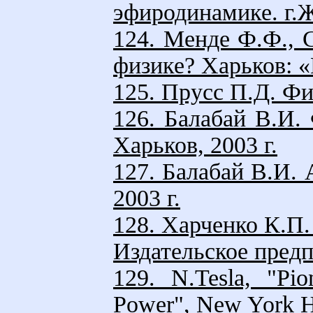
эфиродинамике. г.Ж
124. Менде Ф.Ф., 
физике? Харьков: «К
125. Прусс П.Д. Фи
126. Балабай В.И.
Харьков, 2003 г.
127. Балабай В.И. 
2003 г.
128. Харченко К.П
Издательское предп
129. N.Tesla, "Pi
Power", New York He