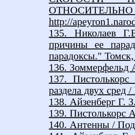
ОТНОСИТ
http://apeyron1.naro
135. Николаев Г.
причины ее парад
парадоксы." Томск, 
136. Зоммерфельд А
137. Пистолькорс
раздела двух сред /
138. Айзенберг Г. 
139. Пистолькорс А
140. Антенны / Под