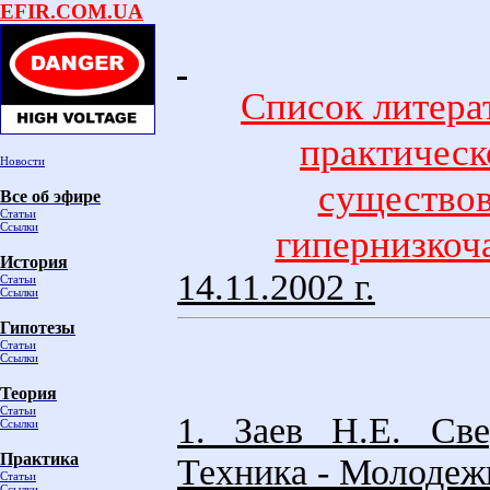
EFIR.COM.UA
Список литера
практическ
Новости
существов
Все об эфире
Статьи
Ссылки
гипернизкоч
История
14.11.2002 г.
Статьи
Ссылки
Гипотезы
Статьи
Ссылки
Теория
Статьи
1. Заев Н.Е. Све
Ссылки
Практика
Техника - Молодежи
Статьи
Ссылки