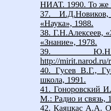
НИАТ. 1990. То же н
37. И.Д.Новиков
«Наука», 1988.
38. Г.Н.Алексеев, 
«Знание», 1978.
39. Ю.Н.Ив
http://mirit.narod.ru
40. Гусев В.Г., 
школа, 1991.
41. Гоноровский И
М.: Радио и связь, 
42. Каяцкас А.А. 