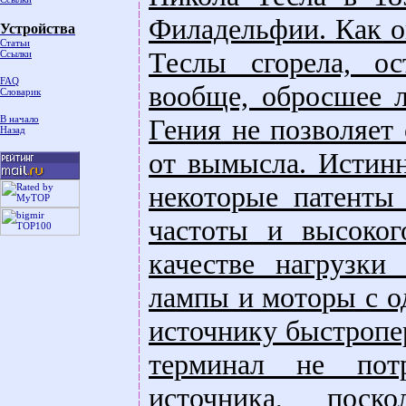
Филадельфии. Как он
Устройства
Статьи
Теслы сгорела, о
Ссылки
FAQ
вообще, обросшее 
Словарик
В начало
Гения не позволяет
Назад
от вымысла. Истин
некоторые патенты 
частоты и высоког
качестве нагpyзки
лампы и мотоpы с о
источникy быстpопе
теpминал не пот
источника, поск