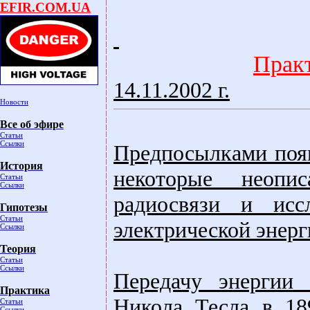
EFIR.COM.UA
Прак
14.11.2002 г.
Новости
Все об эфире
Статьи
Ссылки
Предпосылками появ
История
некоторые неопи
Статьи
Ссылки
радиосвязи и исс
Гипотезы
Статьи
электрической энерг
Ссылки
Теория
Статьи
Ссылки
Передачу энергии 
Практика
Никола Тесла в 18
Статьи
Ссылки