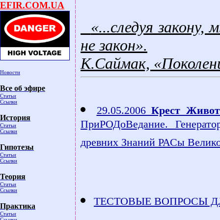
EFIR.COM.UA
«...следуя закону, 
не закон».
К.Саймак, «Поколен
Новости
Все об эфире
Статьи
Ссылки
29.05.2006
Крест Живот
История
ПриРОДоВедание. Генерато
Статьи
Ссылки
древних Знаний РАСы Велико
Гипотезы
Статьи
Ссылки
Теория
Статьи
Ссылки
ТЕСТОВЫЕ ВОПРОСЫ ДЛ
Практика
Статьи
Ссылки