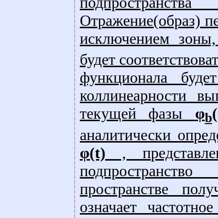
подпространства
Отражение(образ) п
исключением зоны,
будет соответствоват
функционала буде
коллинеарности вы
текущей фазы
φ
(
b
аналитически опре
φ(t)
, представле
подпространств
пространстве пол
означает частотно