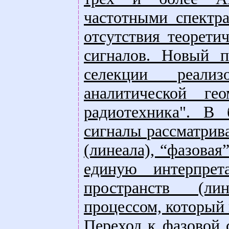
частотными спектра
отсутствия теорети
сигналов. Новый п
селекции реали
аналитической ге
радиотехника". В 
сигналы рассматрив
(линеала), “фазовая
единую интерпрет
пространств (ли
процессом, который 
Переход к фазовой 