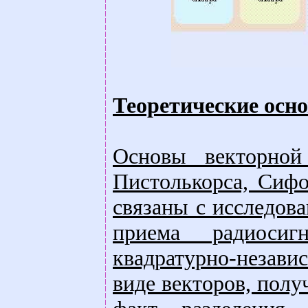
Теоретические осн
Основы векторной
Пистолькорса, Сифо
связаны с исследов
приема радиосиг
квадратурно-незави
виде векторов, полу