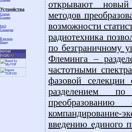
открывают новый 
Устройства
методов преобразов
Статьи
Ссылки
возможности статис
FAQ
Словарик
радиотехника позво
В начало
Назад
по безграничному у
Флеминга – раздел
частотными спектра
фазовой селекции 
разделением по
преобразованию 
компандирование
введению единого п