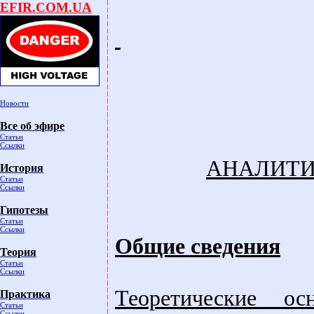
EFIR.COM.UA
Новости
Все об эфире
Статьи
Ссылки
АНАЛИТИ
История
Статьи
Ссылки
Гипотезы
Статьи
Ссылки
Общие сведения
Теория
Статьи
Ссылки
Теоретические ос
Практика
Статьи
Ссылки