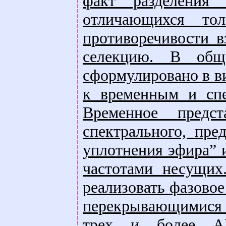
факт разделения 
отличающихся то
противоречивости в
селекцию. В общ
сформулировано в в
к временным и спе
Временное предс
спектрального, пре
уплотнения эфира” 
частотами несущих
реализовать фазовое
перекрывающимися 
трех и более А