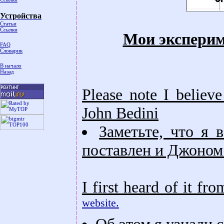
Устройства
Статьи
Ссылки
Мои эксперим
FAQ
Словарик
В начало
Назад
Please note I believ
John Bedini
Заметьте, что я 
поставлен и Джоном
I first heard of it fr
website.