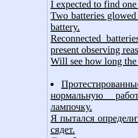
I expected to find one 
Two batteries glowed t
battery.
Reconnected batterie
present observing rea
Will see how long the 
Протестированны
нормальную рабо
лампочку.
Я пытался определит
сядет.