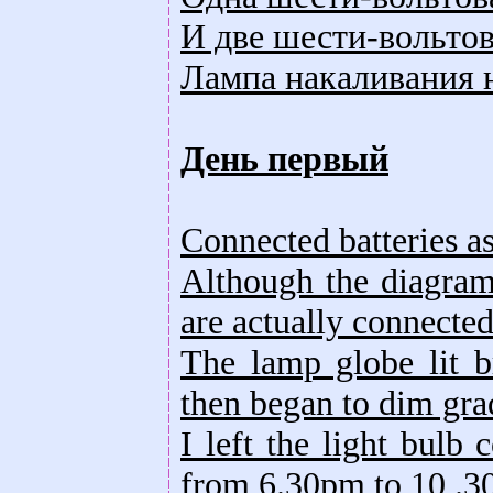
И две шести-вольто
Лампа накаливания 
День первый
Connected batteries as
Although the diagram
are actually connected
The lamp globe lit b
then began to dim gra
I left the light bulb
from 6.30pm to 10 .3