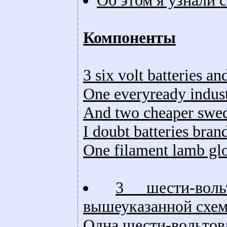
Об этом я узнали с
Компоненты
3 six volt batteries a
One everyready industr
And two cheaper sweda
I doubt batteries bran
One filament lamb glob
3 шести-вол
вышеуказанной схе
Одна шести-вольтовая