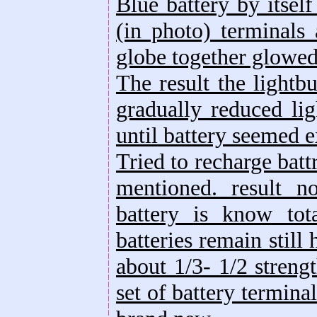
Blue battery by itsel
(in photo) terminals
globe together glowed
The result the lightb
gradually reduced lig
until battery seemed 
Tried to recharge batt
mentioned. result n
battery is know tot
batteries remain still
about 1/3- 1/2 streng
set of battery termina